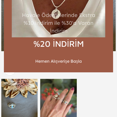
Havale Ödemelerinde Ekstra
%10 İndirim ile %30'a Varan
İndirim
%20 İNDİRİM
Hemen Alışverişe Başla
Resmi büyütmek için tıkla